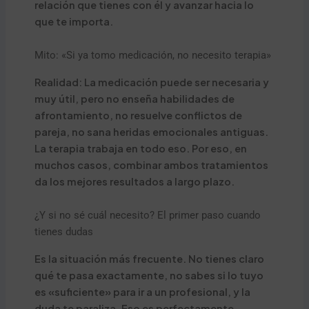
relación que tienes con él y avanzar hacia lo
que te importa.
Mito: «Si ya tomo medicación, no necesito terapia»
Realidad: La medicación puede ser necesaria y
muy útil, pero no enseña habilidades de
afrontamiento, no resuelve conflictos de
pareja, no sana heridas emocionales antiguas.
La terapia trabaja en todo eso. Por eso, en
muchos casos, combinar ambos tratamientos
da los mejores resultados a largo plazo.
¿Y si no sé cuál necesito? El primer paso cuando
tienes dudas
Es la situación más frecuente. No tienes claro
qué te pasa exactamente, no sabes si lo tuyo
es «suficiente» para ir a un profesional, y la
duda te paraliza. Eso es perfectamente