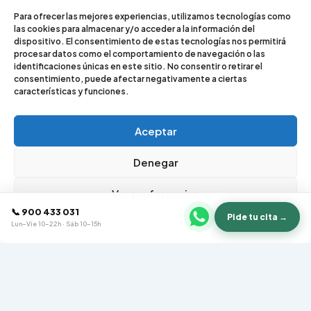
Pedir cita gratuita
Para ofrecer las mejores experiencias, utilizamos tecnologías como
las cookies para almacenar y/o acceder a la información del
dispositivo. El consentimiento de estas tecnologías nos permitirá
procesar datos como el comportamiento de navegación o las
identificaciones únicas en este sitio. No consentir o retirar el
consentimiento, puede afectar negativamente a ciertas
características y funciones.
Aceptar
Denegar
Ver preferencias
Google Reviews
✓ VERIFICADO
📞 900 433 031
4.9
·
★★★★★
38 reseñas
Pide tu cita →
Lun–Vie 10–22h · Sáb 10–15h
Política de cookies
Política de privacidad
Aviso legal
Todos los derechos © 2026 madridterapia.com | Funciona
gracias a
Tema Astra para WordPress