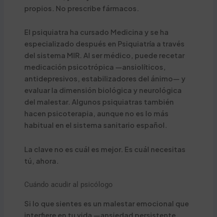
propios. No prescribe fármacos.
El psiquiatra ha cursado Medicina y se ha
especializado después en Psiquiatría a través
del sistema MIR. Al ser médico, puede recetar
medicación psicotrópica —ansiolíticos,
antidepresivos, estabilizadores del ánimo— y
evaluar la dimensión biológica y neurológica
del malestar. Algunos psiquiatras también
hacen psicoterapia, aunque no es lo más
habitual en el sistema sanitario español.
La clave no es cuál es mejor. Es cuál necesitas
tú, ahora.
Cuándo acudir al psicólogo
Si lo que sientes es un malestar emocional que
interfiere en tu vida —ansiedad persistente,