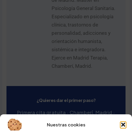
de Madrid. Máster en
Psicología General Sanitaria.
Especializado en psicología
clínica, trastornos de
personalidad, adicciones y
orientación humanista,
sistémica e integradora.
Ejerce en Madrid Terapia,
Chamberí, Madrid.
¿Quieres dar el primer paso?
Primera cita gratuita · Chamberí, Madrid ·
900 433 031
Nuestras cookies