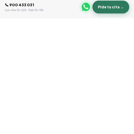
📞 900 433 031
Pide tu cita →
Lun–Vie 10–22h · Sáb 10–15h