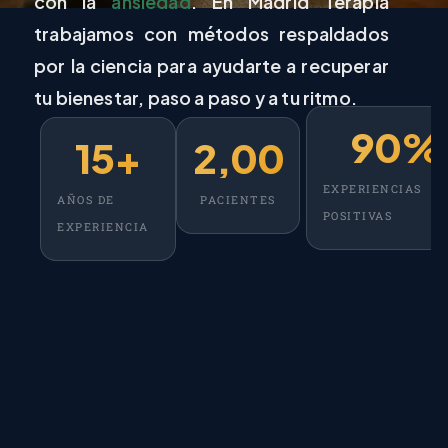
con la
ansiedad
. En Madrid Terapia
trabajamos con métodos respaldados
por la ciencia para ayudarte a recuperar
tu bienestar, paso a paso y a tu ritmo.
90
%
15
+
2,000
+
EXPERIENCIAS
AÑOS DE
PACIENTES
POSITIVAS
EXPERIENCIA