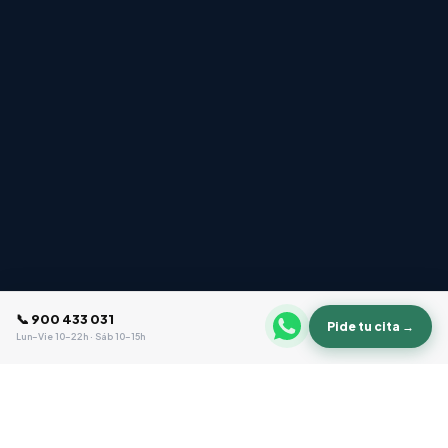
📞 900 433 031
Pide tu cita →
Lun–Vie 10–22h · Sáb 10–15h