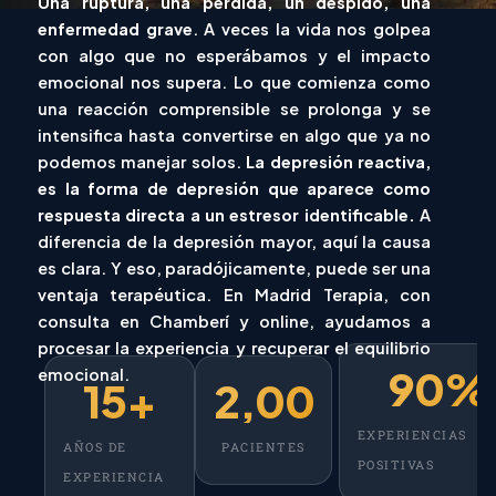
Una ruptura, una pérdida, un despido, una
enfermedad grave
. A veces la vida nos golpea
con algo que no esperábamos y el impacto
emocional nos supera. Lo que comienza como
una reacción comprensible se prolonga y se
intensifica hasta convertirse en algo que ya no
podemos manejar solos.
La
depresión reactiva,
es la forma de
depresión
que aparece como
respuesta directa a un estresor identificable.
A
diferencia de la
depresión mayor
, aquí la causa
es clara. Y eso, paradójicamente, puede ser una
ventaja terapéutica. En Madrid Terapia, con
consulta en Chamberí y online, ayudamos a
procesar la experiencia y recuperar el equilibrio
90
%
emocional.
15
+
2,000
+
EXPERIENCIAS
AÑOS DE
PACIENTES
POSITIVAS
EXPERIENCIA