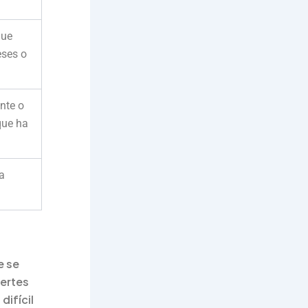
gue
eses o
ente o
que ha
ha
e se
uertes
difícil