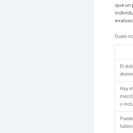
que un 
individ
evaluac
Duelo no
El dol
dismi
Hay m
mezcl
o incl
Puede
fallec