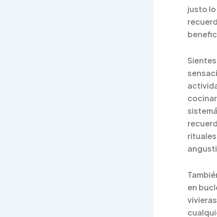
justo l
recuerd
benefic
Sientes
sensaci
activid
cocinar
sistemá
recuerd
rituale
angusti
También
en bucl
vivieras
cualqui