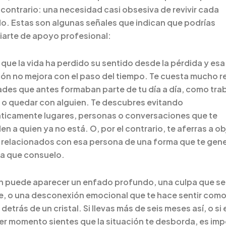
o contrario: una necesidad casi obsesiva de revivir cada
o. Estas son algunas señales que indican que podrías
iarte de apoyo profesional:
 que la vida ha perdido su sentido desde la pérdida y esa
ón no mejora con el paso del tiempo. Te cuesta mucho 
ades que antes formaban parte de tu día a día, como trab
 o quedar con alguien. Te descubres evitando
ticamente lugares, personas o conversaciones que te
en a quien ya no está. O, por el contrario, te aferras a o
s relacionados con esa persona de una forma que te gen
a que consuelo.
 puede aparecer un enfado profundo, una culpa que se 
e, o una desconexión emocional que te hace sentir como
 detrás de un cristal. Si llevas más de seis meses así, o si 
er momento sientes que la situación te desborda, es im