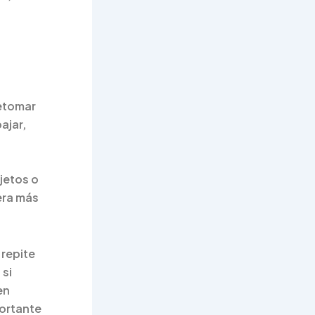
retomar
ajar,
bjetos o
era más
repite
 si
en
portante