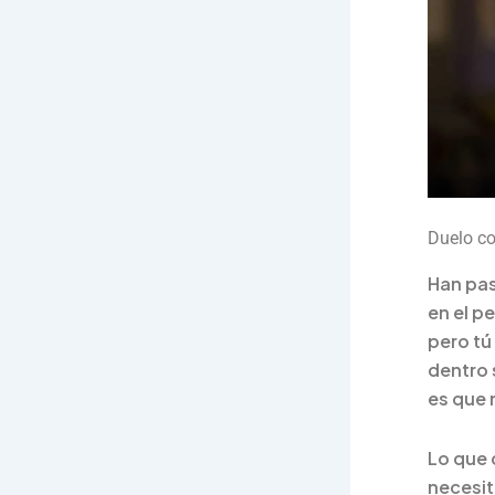
Duelo co
Han pas
en el p
pero tú
dentro 
es que 
Lo que 
necesit