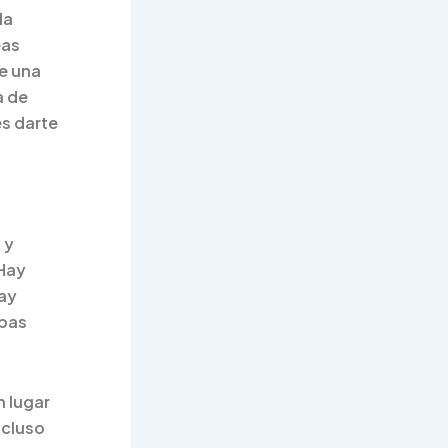
la
eas
de una
a de
es darte
 y
 Hay
Hay
mbas
 lugar
ncluso