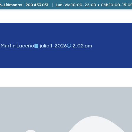
📞 Llámanos:
900 433 031
|
Lun-Vie 10:00-22:00 • Sáb 10:00-15:0
 Martin Luceño
julio 1, 2026
2:02 pm