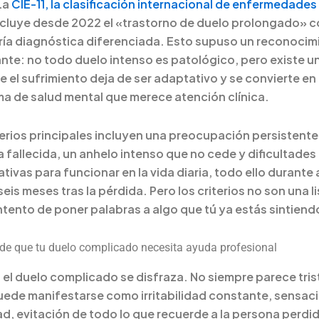
La
CIE-11, la clasificación internacional de enfermedades 
incluye desde 2022 el «trastorno de duelo prolongado» 
ía diagnóstica diferenciada. Esto supuso un reconocim
nte: no todo duelo intenso es patológico, pero existe u
ue el sufrimiento deja de ser adaptativo y se convierte en
a de salud mental que merece atención clínica.
terios principales incluyen una preocupación persistente 
 fallecida, un anhelo intenso que no cede y dificultades
ativas para funcionar en la vida diaria, todo ello durante 
is meses tras la pérdida. Pero los criterios no son una lis
intento de poner palabras a algo que tú ya estás sintiend
de que tu duelo complicado necesita ayuda profesional
 el duelo complicado se disfraza. No siempre parece tri
uede manifestarse como irritabilidad constante, sensac
dad, evitación de todo lo que recuerde a la persona perdid