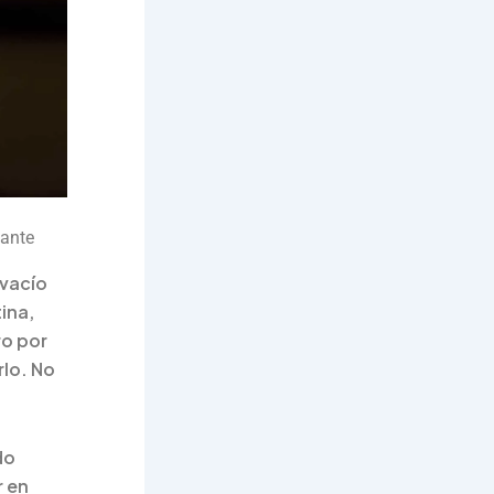
lante
vacío
ina,
ro por
lo. No
do
r en