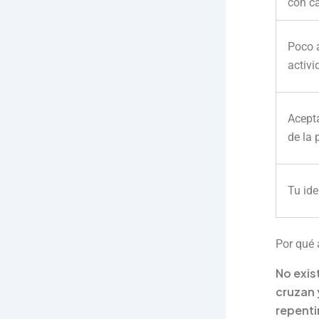
con c
Poco 
activi
Acept
de la 
Tu ide
Por qué 
No exis
cruzan 
repenti