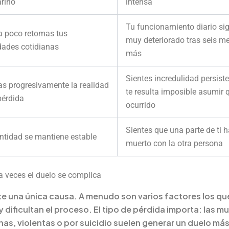
ariño
intensa
Tu funcionamiento diario si
a poco retomas tus
muy deteriorado tras seis m
dades cotidianas
más
Sientes incredulidad persist
as progresivamente la realidad
te resulta imposible asumir 
pérdida
ocurrido
Sientes que una parte de ti 
ntidad se mantiene estable
muerto con la otra persona
a veces el duelo se complica
te una única causa. A menudo son varios factores los qu
y dificultan el proceso. El tipo de pérdida importa: las m
nas, violentas o por suicidio suelen generar un duelo más 