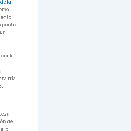
de la
como
iento
n punto
 un
por la
al
ta fría.
o.
steza
ión de
a, o