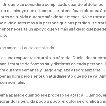
o. Un duelo se considera complicado cuando el dolor por 
 no disminuye con el tiempo, se intensifica o bloquea ár
ntes de tu vida durante más de seis meses. No se trata 
ad ni de querer más a la persona que has perdido: se trat
mente necesita un apoyo que va más allá de lo que pued
solo.
xactamente el duelo complicado
o es una respuesta natural a la pérdida. Duele, desorienta
anifestarse de formas muy distintas en cada persona.
lora durante semanas y luego empieza a reorganizarse. 
penas llora pero siente un aturdimiento que no se va. A
son normales.
lema aparece cuando ese proceso se atasca. Cuando, en
ntegrando la pérdida poco a poco, el dolor se cronifica o i