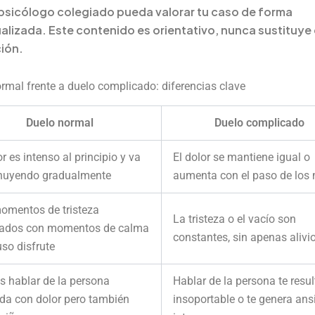
psicólogo colegiado pueda valorar tu caso de forma
ualizada. Este contenido es orientativo, nunca sustituye
ión.
rmal frente a duelo complicado: diferencias clave
Duelo normal
Duelo complicado
or es intenso al principio y va
El dolor se mantiene igual o
nuyendo gradualmente
aumenta con el paso de los
omentos de tristeza
La tristeza o el vacío son
ados con momentos de calma
constantes, sin apenas alivi
uso disfrute
s hablar de la persona
Hablar de la persona te resul
ida con dolor pero también
insoportable o te genera an