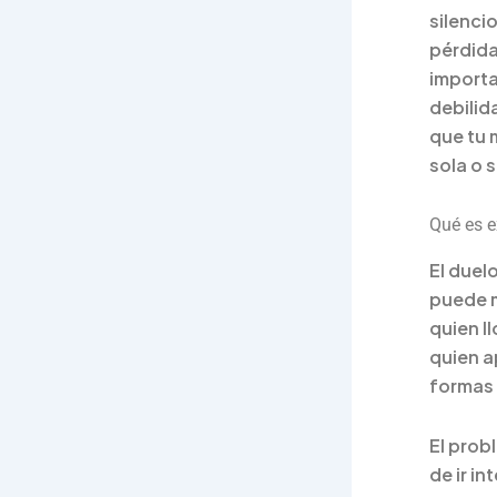
silenci
pérdida
importa
debilid
que tu 
sola o 
Qué es e
El duel
puede m
quien l
quien a
formas 
El prob
de ir i