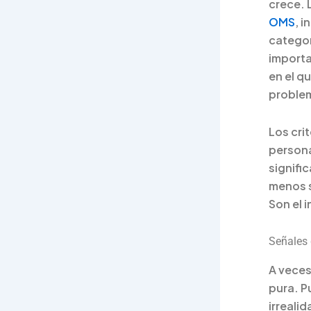
crece. 
OMS
, 
categor
importa
en el q
problem
Los cri
persona
signific
menos se
Son el 
Señales 
A veces
pura. P
irreali