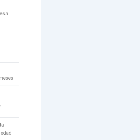
 esa
 meses
o
ta
siedad