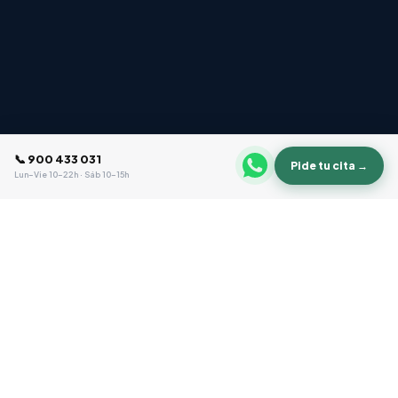
📞 900 433 031
Pide tu cita →
Lun–Vie 10–22h · Sáb 10–15h