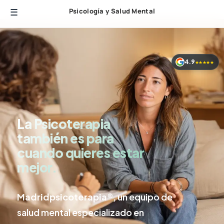
Psicología y Salud Mental
4.9
★★★★★
La Psicoterapia
también es para
cuando quieres estar
mejor.
Madridpsicoterapia®,
un equipo de
salud mental especializado en