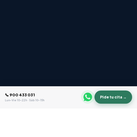
📞 900 433 031
Pide tu cita →
Lun–Vie 10–22h · Sáb 10–15h