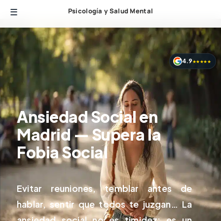
Psicología y Salud Mental
4.9
★★★★★
Ansiedad Social en
Madrid — Supera la
Fobia Social
Evitar reuniones, temblar antes de
hablar, sentir que todos te juzgan… La
ansiedad
social no es timidez: es un