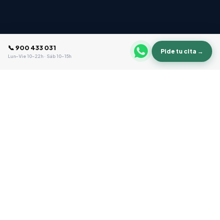
📞 900 433 031
Pide tu cita →
Lun–Vie 10–22h · Sáb 10–15h