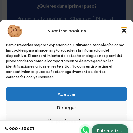
¿Quieres dar el primer paso?
Primera cita gratuita · Chamberí, Madrid ·
900 433 031
Nuestras cookies
Pedir cita gratuita
Para ofrecer las mejores experiencias, utilizamos tecnologías como
las cookies para almacenar y/o acceder a la información del
dispositivo. El consentimiento de estas tecnologías nos permitirá
procesar datos como el comportamiento de navegación o las
identificaciones únicas en este sitio. No consentir o retirar el
consentimiento, puede afectar negativamente a ciertas
características y funciones.
Aceptar
Denegar
Ver preferencias
Google Reviews
✓ VERIFICADO
📞 900 433 031
4.9
·
★★★★★
38 reseñas
Pide tu cita →