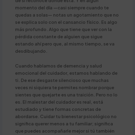
de si reconoce dónde está. Y en algún
momento del día —casi siempre cuando te
quedas a solas— notas un agotamiento que no
se explica solo con el cansancio físico. Es algo
más profundo. Algo que tiene que ver con la
pérdida constante de alguien que sigue
estando ahí pero que, al mismo tiempo, se va
desdibujando.
Cuando hablamos de demencia y salud
emocional del cuidador, estamos hablando de
ti. De ese desgaste silencioso que muchas
veces ni siquiera te permites nombrar porque
sientes que quejarte es una traición. Pero no lo
es. El malestar del cuidador es real, está
estudiado y tiene formas concretas de
abordarse. Cuidar tu bienestar psicológico no
significa querer menos a tu familiar; significa
que puedes acompañarle mejor si tú también