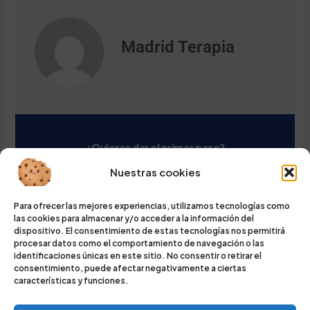
Madrid Terapia
¿Quieres dar el primer paso?
Nuestras cookies
Primera cita gratuita · Chamberí, Madrid ·
900 433 031
Para ofrecer las mejores experiencias, utilizamos tecnologías como
las cookies para almacenar y/o acceder a la información del
dispositivo. El consentimiento de estas tecnologías nos permitirá
Pedir cita gratuita
procesar datos como el comportamiento de navegación o las
identificaciones únicas en este sitio. No consentir o retirar el
consentimiento, puede afectar negativamente a ciertas
características y funciones.