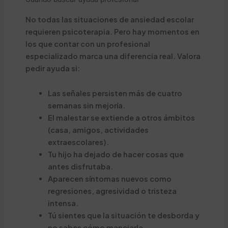
No todas las situaciones de ansiedad escolar
requieren psicoterapia. Pero hay momentos en
los que contar con un profesional
especializado marca una diferencia real. Valora
pedir ayuda si:
Las señales persisten más de cuatro
semanas sin mejoría.
El malestar se extiende a otros ámbitos
(casa, amigos, actividades
extraescolares).
Tu hijo ha dejado de hacer cosas que
antes disfrutaba.
Aparecen síntomas nuevos como
regresiones, agresividad o tristeza
intensa.
Tú sientes que la situación te desborda y
no sabes cómo manejarla.