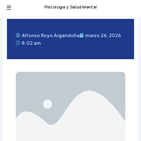
Ir
Psicología y Salud Mental
al
contenido
Alfonso Royo Argandoña
marzo 26, 2026
8:02 am