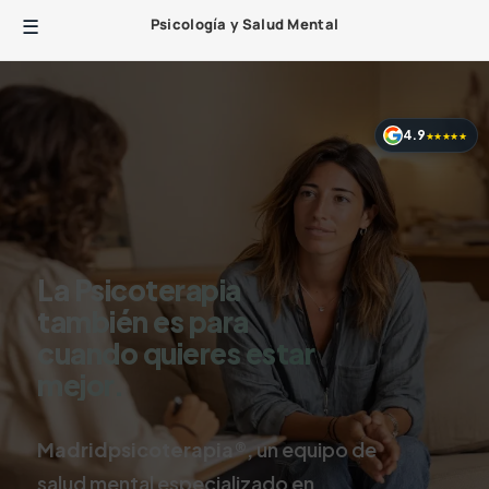
Psicología y Salud Mental
4.9
★★★★★
La Psicoterapia
también es para
cuando quieres estar
mejor.
Madridpsicoterapia®,
un equipo de
salud mental especializado en