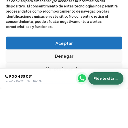
las cookies para almacenar y/o acceder a la información del
dispositivo. El consentimiento de estas tecnologías nos permitirá
procesar datos como el comportamiento de navegación o las
identificaciones únicas en este sitio. No consentir o retirar el
consentimiento, puede afectar negativamente a ciertas
características y funciones.
Aceptar
Denegar
Ver preferencias
📞 900 433 031
Pide tu cita →
Lun–Vie 10–22h · Sáb 10–15h
Política de cookies
Política de privacidad
Aviso legal